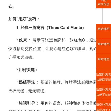
索取报价
众
。
如何“用好”技巧：
1.
经典三牌寓言（Three Card Monte）
网站地图
*
效果：
展示两张黑色牌和一张红色Q，通过
网站地图
快速移动交换位置，让观众猜红色Q在哪里。观众
几乎永远猜错。
网站地图
*
用好关键：
悟空扑克怎
么玩网页版
*
熟练手法：
基础的换牌、弹牌手法必须练到
悟空扑克怎
天衣无缝，毫无破绽。
么玩手机版
入口
*
错误引导：
用你的语言、眼神和身体动作吸
悟空扑克怎
么玩APP下