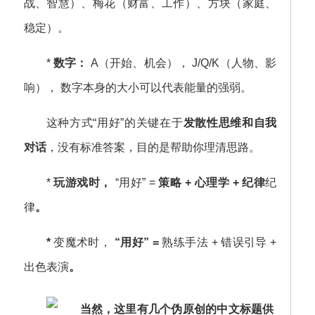
战、智慧）、梅花（财富、工作）、方块（家庭、
稳定）。
*
数字：
A（开始、机会）， J/Q/K（人物、影
响）， 数字本身的大小可以代表能量的强弱。
这种方式“用好”的关键在于
发散性思维和自我
对话
，没有标准答案，目的是帮助你理清思路。
*
玩游戏时，
“用好” =
策略 + 心理学 + 纪律
纪
律
。
*
变魔术时，
“用好” =
熟练手法 + 错误引导 +
出色表演
。