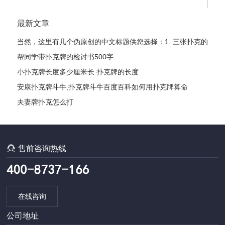
最新文章
当然，这里有几个伪原创的中文标题供您选择：1. 三张扑克的
魔力：精通它们背后的玄机2. 巧用三张牌：从新手到高手的制
帮同学带扑克牌的检讨书500字
胜秘诀3. 解锁三张扑克的无限可能：玩法与心法全解析
小扑克牌长度多少厘米长 扑克牌的长度
安康扑克牌斗牛,扑克牌斗牛百度百科
如何用扑克牌算命
夫妻牌扑克怎么打

售前咨询热线
在线咨询
公司地址