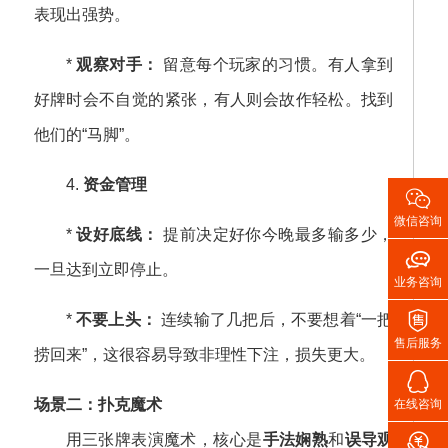
表现出强势。
*
观察对手：
留意每个玩家的习惯。有人拿到
好牌时会不自觉的紧张，有人则会故作轻松。找到
他们的“马脚”。
4.
资金管理

微信咨询
*
设好底线：
提前决定好你今晚最多输多少，

一旦达到立即停止。
业务咨询

*
不要上头：
连续输了几把后，不要想着“一把
售后服务
捞回来”，这很容易导致非理性下注，损失更大。

场景二：扑克魔术
在线咨询

用三张牌表演魔术，核心是
手法娴熟
和
误导观