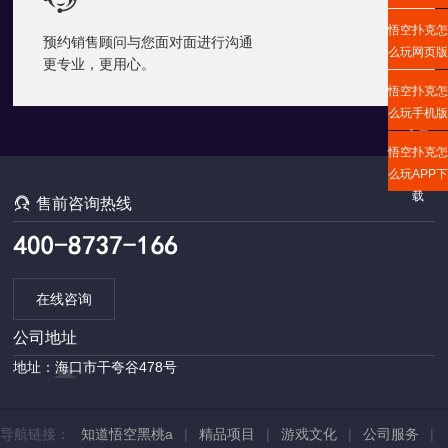
悟空扑克怎
预约销售顾问与您面对面进行沟通
么玩网页版
更专业，更用心。
悟空扑克怎
么玩手机版
入口
悟空扑克怎
么玩APP下
载

售前咨询热线
在线咨询
公司地址
地址：海口市干夸谷478号
导航链接：
知道悟空黑桃a
|
精品项目
|
游戏文化
|
公司服务
|